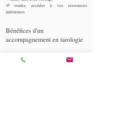
🌱voulez accéder à vos ressources
intérieures
Bénéfices d'un
accompagnement en tarologie
🌿
Mieux connaître vos besoins et
aspirations
🌿
Comprendre et accepter votre vécu
🌿
Renforcer confiance et estime de soi
🌿
Débloquer des situations personnelles ou
familiales
🌿
Améliorer vos relations
🌿
Retrouver énergie, créativité et intuition
🌿
Ouvrir le champ des possibles
L'intégration de la séance